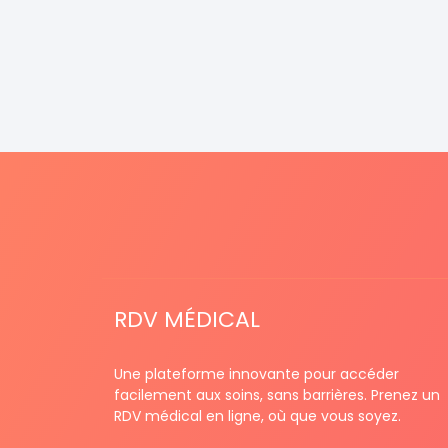
RDV MÉDICAL
Une plateforme innovante pour accéder
facilement aux soins, sans barrières. Prenez un
RDV médical en ligne, où que vous soyez.