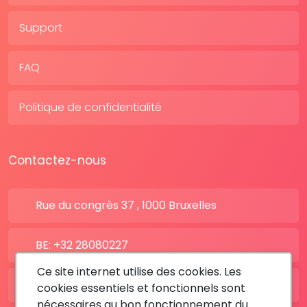
Support
FAQ
Politique de confidentialité
Contactez-nous
Rue du congrès 37 , 1000 Bruxelles
BE: +32 28080227
Ce site internet utilise des cookies. Les
FR: +33 183642895
cookies essentiels et fonctionnels sont
nécessaires au bon fonctionnement du