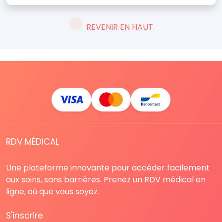
REVENIR EN HAUT
RDV MÉDICAL
Une plateforme innovante pour accéder facilement
aux soins, sans barrières. Prenez un RDV médical en
ligne, où que vous soyez.
S'inscrire