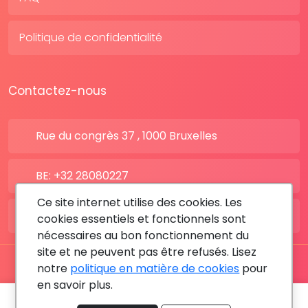
Politique de confidentialité
Contactez-nous
Rue du congrès 37 , 1000 Bruxelles
BE: +32 28080227
Ce site internet utilise des cookies. Les
FR: +33 183642895
cookies essentiels et fonctionnels sont
nécessaires au bon fonctionnement du
site et ne peuvent pas être refusés. Lisez
notre
politique en matière de cookies
pour
Tous les droits sont réservés © 2026 RDV MÉDICAL By
en savoir plus.
MediaSatCom
Prochain rendez-vous le:
24 août 2026 - 09:00