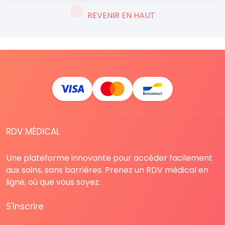
REVENIR EN HAUT
RDV MÉDICAL
Une plateforme innovante pour accéder facilement
aux soins, sans barrières. Prenez un RDV médical en
ligne, où que vous soyez.
S'inscrire