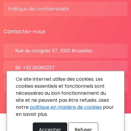
Politique de confidentialité
Contactez-nous
Rue du congrès 37 , 1000 Bruxelles
BE: +32 28080227
Ce site internet utilise des cookies. Les
FR: +33 183642895
cookies essentiels et fonctionnels sont
nécessaires au bon fonctionnement du
site et ne peuvent pas être refusés. Lisez
notre
politique en matière de cookies
pour
Tous les droits sont réservés © 2026 RDV MÉDICAL By
en savoir plus.
MediaSatCom
Prochain rendez-vous le:
10 août 2026 - 09:15
Accepter
Refuser